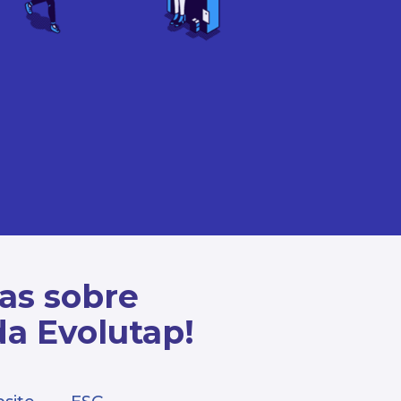
cas sobre
da Evolutap!