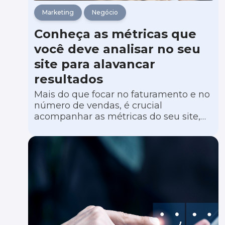
Marketing
Negócio
Conheça as métricas que
você deve analisar no seu
site para alavancar
resultados
Mais do que focar no faturamento e no
número de vendas, é crucial
acompanhar as métricas do seu site,
blog ou e-commerce. Essa análise
detalhada não só proporciona uma
visão mais clara do seu público, mas
também avalia se o seu conteúdo está
alcançando o engajamento desejado
ou se é necessário melhorar o
desempenho das páginas.