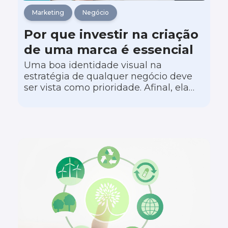
Marketing
Negócio
Por que investir na criação
de uma marca é essencial
Uma boa identidade visual na
estratégia de qualquer negócio deve
ser vista como prioridade. Afinal, ela
tem impacto direto na percepção que
os consumidores têm da sua operação,
ajudando o seu negócio a se destacar
no mercado.