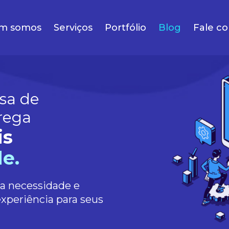
m somos
Serviços
Portfólio
Blog
Fale c
sa de
rega
is
e.
ua necessidade e
experiência para seus