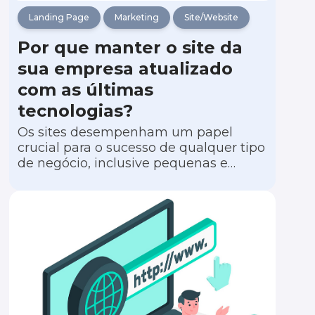
Landing Page
Marketing
Site/Website
Por que manter o site da
sua empresa atualizado
com as últimas
tecnologias?
Os sites desempenham um papel
crucial para o sucesso de qualquer tipo
de negócio, inclusive pequenas e
médias empresas, servindo como a
porta de entrada para um mercado
além das fronteiras físicas locais.