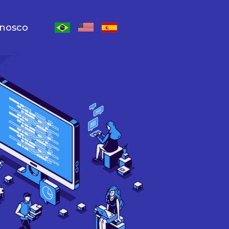
onosco
Escolher lingua inglês
Escolher lingua espanhol
Escolher lingua português-Brasil